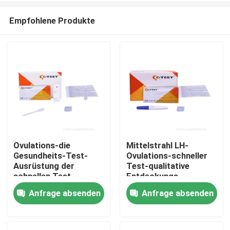
Empfohlene Produkte
Ovulations-die
Mittelstrahl LH-
Gesundheits-Test-
Ovulations-schneller
Haus
Ausrüstung der
Test-qualitative
schnellen Test-
Entdeckungs-
Kassetten-Urin-
Luteinisierungshormon-
Anfrage absenden
Anfrage absenden
Produkte
Exemplar-Frauen LH-
Urinprobe
CE0123
Über uns