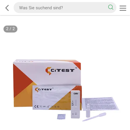
2
/
2